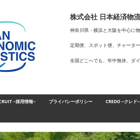
日
株式会社 日本経済物
本
神奈川県・横浜と大阪を中心に
経
定期便、スポット便、チャータ
済
全国どこへでも、年中無休、ダ
物
流
CRUIT ~採用情報~
プライバシーポリシー
CREDO ~クレド~