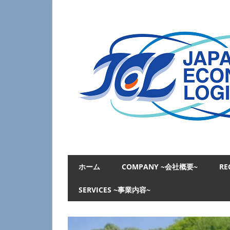
コ
ン
テ
ン
ツ
へ
ス
キ
ッ
プ
日
本
ホーム
COMPANY ~会社概要~
RE
経
済
SERVICES ~事業内容~
物
流
JAPAN