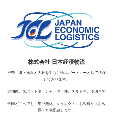
コ
ン
テ
ン
ツ
へ
ス
キ
ッ
日
株式会社 日本経済物流
プ
本
経
神奈川県・横浜と大阪を中心に物流パートナーとして活躍
済
しております。
物
流
定期便、スポット便、チャーター便、チルド車、冷凍車で
JAPAN
ECONOMIC
全国どこへでも、年中無休、ダイレクトにお客様からお客
LOGISTICS
様へと宅配致します。