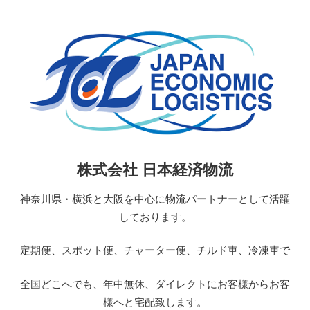
コ
ン
テ
ン
ツ
へ
ス
キ
ッ
日
株式会社 日本経済物流
プ
本
経
神奈川県・横浜と大阪を中心に物流パートナーとして活躍
済
しております。
物
流
定期便、スポット便、チャーター便、チルド車、冷凍車で
JAPAN
ECONOMIC
全国どこへでも、年中無休、ダイレクトにお客様からお客
LOGISTICS
様へと宅配致します。