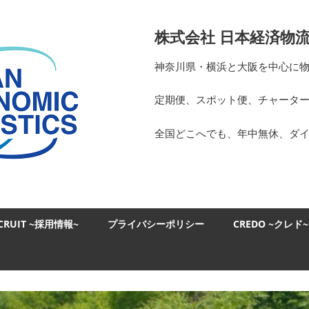
日
株式会社 日本経済物
本
神奈川県・横浜と大阪を中心に
経
定期便、スポット便、チャータ
済
全国どこへでも、年中無休、ダ
物
流
CRUIT ~採用情報~
プライバシーポリシー
CREDO ~クレド~