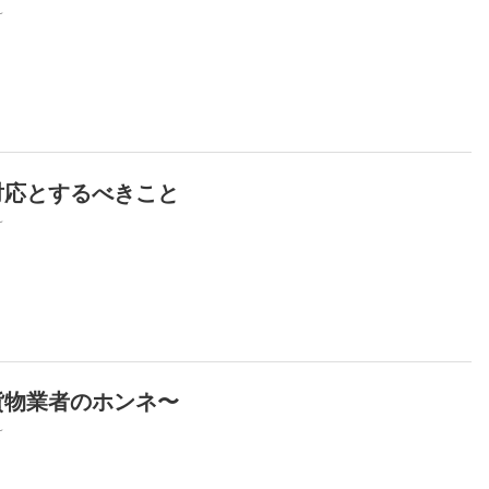
~
対応とするべきこと
~
貨物業者のホンネ〜
~