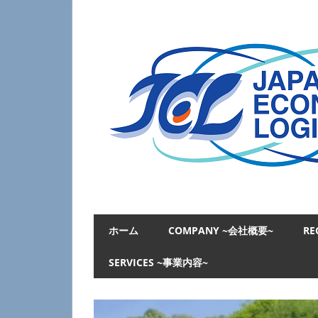
コ
ン
テ
ン
ツ
へ
ス
キ
ッ
プ
日
本
ホーム
COMPANY ~会社概要~
RE
経
済
SERVICES ~事業内容~
物
流
JAPAN