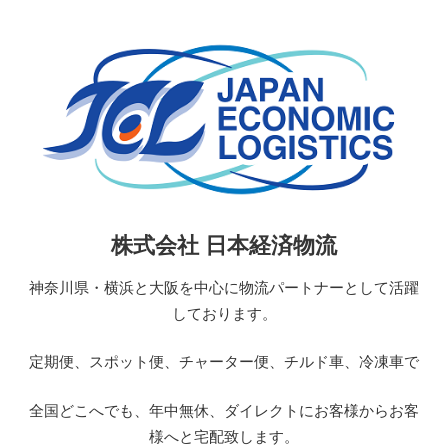
コ
ン
テ
ン
ツ
へ
ス
キ
ッ
日
株式会社 日本経済物流
プ
本
経
神奈川県・横浜と大阪を中心に物流パートナーとして活躍
済
しております。
物
流
定期便、スポット便、チャーター便、チルド車、冷凍車で
JAPAN
ECONOMIC
全国どこへでも、年中無休、ダイレクトにお客様からお客
LOGISTICS
様へと宅配致します。