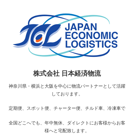
コ
ン
テ
ン
ツ
へ
ス
キ
ッ
日
株式会社 日本経済物流
プ
本
経
神奈川県・横浜と大阪を中心に物流パートナーとして活躍
済
しております。
物
流
定期便、スポット便、チャーター便、チルド車、冷凍車で
JAPAN
ECONOMIC
全国どこへでも、年中無休、ダイレクトにお客様からお客
LOGISTICS
様へと宅配致します。