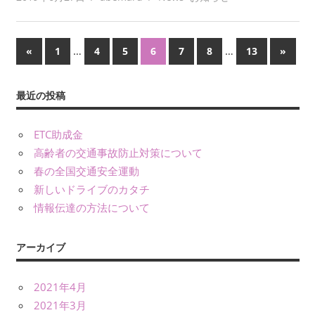
投
前
…
…
次
«
1
4
5
6
7
8
13
»
の
の
稿
記
記
最近の投稿
の
事
事
ペ
ETC助成金
高齢者の交通事故防止対策について
ー
春の全国交通安全運動
ジ
新しいドライブのカタチ
情報伝達の方法について
送
り
アーカイブ
2021年4月
2021年3月