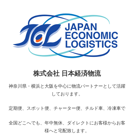
コ
ン
テ
ン
ツ
へ
ス
キ
ッ
日
株式会社 日本経済物流
プ
本
経
神奈川県・横浜と大阪を中心に物流パートナーとして活躍
済
しております。
物
流
定期便、スポット便、チャーター便、チルド車、冷凍車で
JAPAN
ECONOMIC
全国どこへでも、年中無休、ダイレクトにお客様からお客
LOGISTICS
様へと宅配致します。