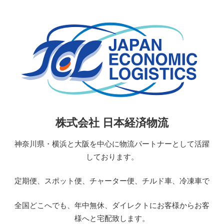
コ
ン
テ
ン
ツ
へ
ス
キ
ッ
日
株式会社 日本経済物流
プ
本
経
神奈川県・横浜と大阪を中心に物流パートナーとして活躍
済
しております。
物
流
定期便、スポット便、チャーター便、チルド車、冷凍車で
JAPAN
ECONOMIC
全国どこへでも、年中無休、ダイレクトにお客様からお客
LOGISTICS
様へと宅配致します。