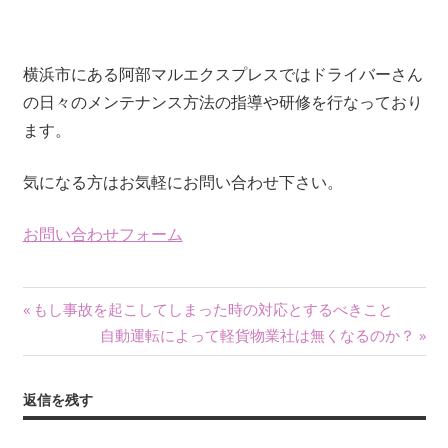
横浜市にある阿部マルエクスプレスではドライバーさん
の日々のメンテナンス方法の指導や研修を行なっており
ます。
気になる方はお気軽にお問い合わせ下さい。
お問い合わせフォーム
投
前
もし事故を起こしてしまった時の対応とするべきこと
の
次
自動運転によって軽貨物業社は無くなるのか？
稿
記
の
ナ
事:
記
返信を残す
事:
ビ