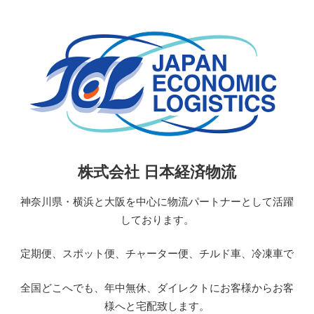
コ
ン
テ
ン
ツ
へ
ス
キ
ッ
日
株式会社 日本経済物流
プ
本
経
神奈川県・横浜と大阪を中心に物流パートナーとして活躍
済
しております。
物
流
定期便、スポット便、チャーター便、チルド車、冷凍車で
JAPAN
ECONOMIC
全国どこへでも、年中無休、ダイレクトにお客様からお客
LOGISTICS
様へと宅配致します。