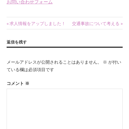
お問い合わせフォーム
投
前
次
求人情報をアップしました！
交通事故について考える
の
の
稿
記
記
返信を残す
ナ
事:
事:
ビ
メールアドレスが公開されることはありません。
※
が付い
ゲ
ている欄は必須項目です
ー
コメント
※
シ
ョ
ン