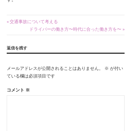
投
前
交通事故について考える
の
次
ドライバーの働き方〜時代に合った働き方を〜
稿
記
の
ナ
事:
記
返信を残す
事:
ビ
ゲ
メールアドレスが公開されることはありません。
※
が付い
ている欄は必須項目です
ー
シ
コメント
※
ョ
ン