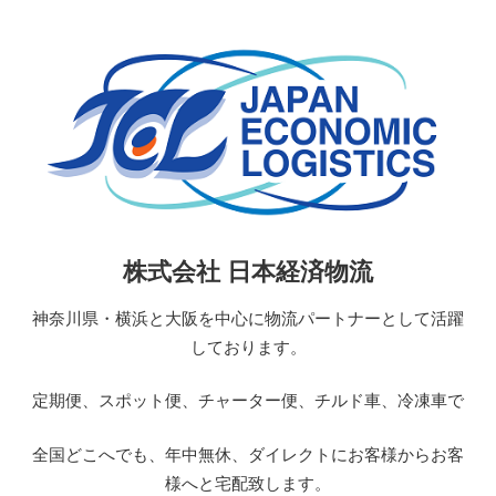
コ
ン
テ
ン
ツ
へ
ス
キ
ッ
日
株式会社 日本経済物流
プ
本
経
神奈川県・横浜と大阪を中心に物流パートナーとして活躍
済
しております。
物
流
定期便、スポット便、チャーター便、チルド車、冷凍車で
JAPAN
ECONOMIC
全国どこへでも、年中無休、ダイレクトにお客様からお客
LOGISTICS
様へと宅配致します。