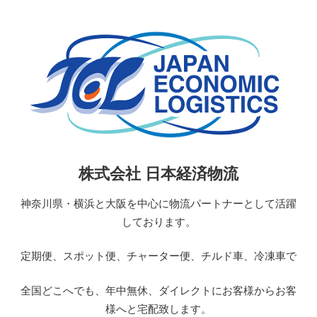
コ
ン
テ
ン
ツ
へ
ス
キ
ッ
日
株式会社 日本経済物流
プ
本
経
神奈川県・横浜と大阪を中心に物流パートナーとして活躍
済
しております。
物
流
定期便、スポット便、チャーター便、チルド車、冷凍車で
JAPAN
ECONOMIC
全国どこへでも、年中無休、ダイレクトにお客様からお客
LOGISTICS
様へと宅配致します。