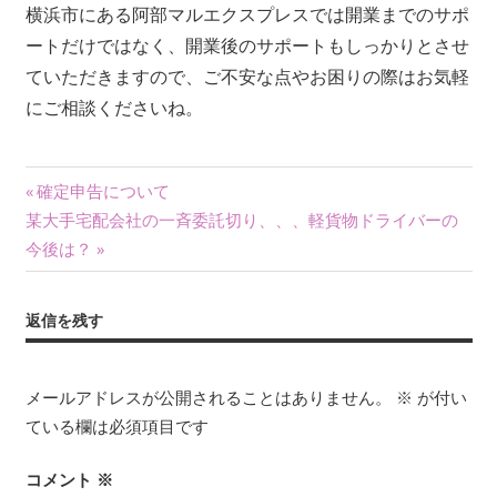
横浜市にある阿部マルエクスプレスでは開業までのサポ
ートだけではなく、開業後のサポートもしっかりとさせ
ていただきますので、ご不安な点やお困りの際はお気軽
にご相談くださいね。
投
前
確定申告について
次
の
某大手宅配会社の一斉委託切り、、、軽貨物ドライバーの
稿
の
記
今後は？
ナ
記
事:
事:
ビ
返信を残す
ゲ
メールアドレスが公開されることはありません。
※
が付い
ー
ている欄は必須項目です
シ
コメント
※