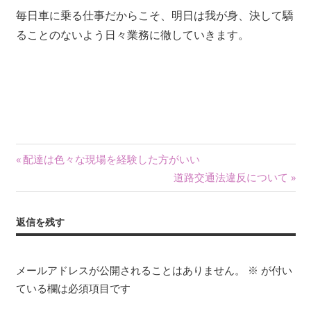
毎日車に乗る仕事だからこそ、明日は我が身、決して驕
ることのないよう日々業務に徹していきます。
投
前
配達は色々な現場を経験した方がいい
の
次
道路交通法違反について
稿
記
の
ナ
事:
記
返信を残す
事:
ビ
ゲ
メールアドレスが公開されることはありません。
※
が付い
ている欄は必須項目です
ー