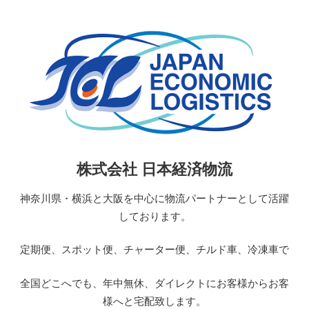
コ
ン
テ
ン
ツ
へ
ス
キ
ッ
日
株式会社 日本経済物流
プ
本
経
神奈川県・横浜と大阪を中心に物流パートナーとして活躍
済
しております。
物
流
定期便、スポット便、チャーター便、チルド車、冷凍車で
JAPAN
ECONOMIC
全国どこへでも、年中無休、ダイレクトにお客様からお客
LOGISTICS
様へと宅配致します。