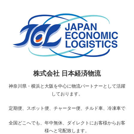
コ
ン
テ
ン
ツ
へ
ス
キ
ッ
日
株式会社 日本経済物流
プ
本
経
神奈川県・横浜と大阪を中心に物流パートナーとして活躍
済
しております。
物
流
定期便、スポット便、チャーター便、チルド車、冷凍車で
JAPAN
ECONOMIC
全国どこへでも、年中無休、ダイレクトにお客様からお客
LOGISTICS
様へと宅配致します。