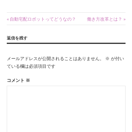
投
前
次
自動宅配ロボットってどうなの？
働き方改革とは？
の
の
稿
記
記
返信を残す
ナ
事:
事:
ビ
メールアドレスが公開されることはありません。
※
が付い
ゲ
ている欄は必須項目です
ー
コメント
※
シ
ョ
ン