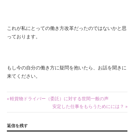
これが私にとっての働き方改革だったのではないかと思
っております。
もし今の自分の働き方に疑問を抱いたら、お話を聞きに
来てください。
投
前
軽貨物ドライバー（委託）に対する世間一般の声
の
次
安定した仕事をもらうためにには？
稿
記
の
ナ
事:
記
返信を残す
事: