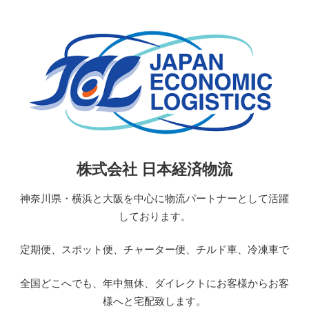
コ
ン
テ
ン
ツ
へ
ス
キ
ッ
日
株式会社 日本経済物流
プ
本
経
神奈川県・横浜と大阪を中心に物流パートナーとして活躍
済
しております。
物
流
定期便、スポット便、チャーター便、チルド車、冷凍車で
JAPAN
ECONOMIC
全国どこへでも、年中無休、ダイレクトにお客様からお客
LOGISTICS
様へと宅配致します。