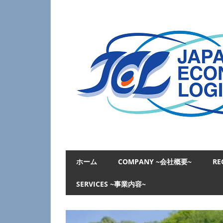
コ
ン
テ
ン
ツ
へ
ス
キ
ッ
プ
日
本
ホーム
COMPANY ~会社概要~
RE
経
済
SERVICES ~事業内容~
物
流
JAPAN