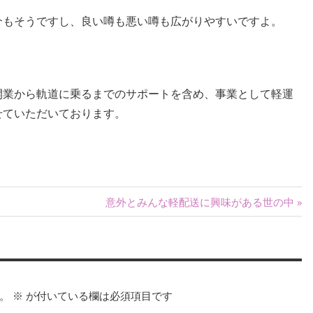
介もそうですし、良い噂も悪い噂も広がりやすいですよ。
開業から軌道に乗るまでのサポートを含め、事業として軽運
せていただいております。
次
意外とみんな軽配送に興味がある世の中
の
記
事:
。
※
が付いている欄は必須項目です