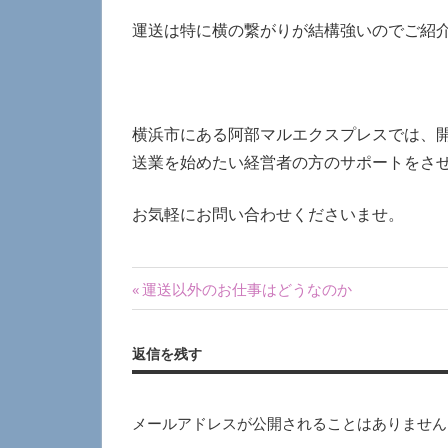
運送は特に横の繋がりが結構強いのでご紹
横浜市にある阿部マルエクスプレスでは、
送業を始めたい経営者の方のサポートをさ
お気軽にお問い合わせくださいませ。
投
前
運送以外のお仕事はどうなのか
の
稿
記
返信を残す
ナ
事:
ビ
メールアドレスが公開されることはありません