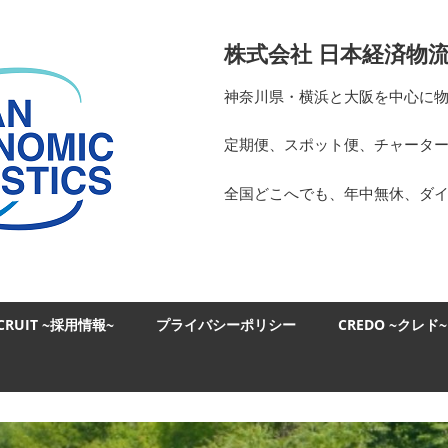
日
株式会社 日本経済物
本
神奈川県・横浜と大阪を中心に
経
定期便、スポット便、チャータ
済
全国どこへでも、年中無休、ダ
物
流
CRUIT ~採用情報~
プライバシーポリシー
CREDO ~クレド~