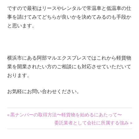
ですので最初はリースやレンタルで常温車と低温車の仕
事を請けてみてどちらが良いかを決めてみるのも手段か
と思います。
横浜市にある阿部マルエクスプレスではこれから軽貨物
業を開業されたい方のご相談にも対応させていただいて
おります。
お気軽にお問い合わせください。
投
前
黒ナンバーの取得方法〜軽貨物を始めるにあたって〜
の
次
委託業者として会社に所属する強み
稿
記
の
事:
記