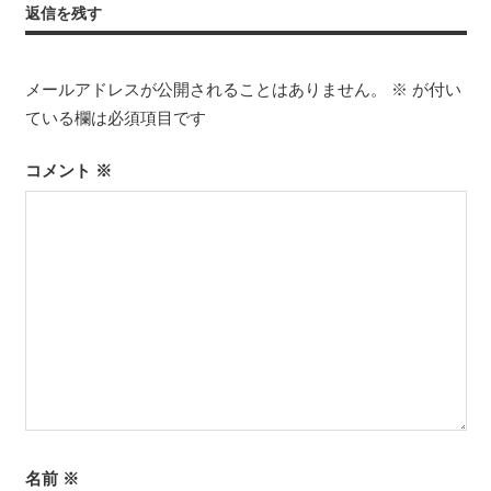
ナ
返信を残す
事:
ビ
ゲ
メールアドレスが公開されることはありません。
※
が付い
ている欄は必須項目です
ー
シ
コメント
※
ョ
ン
名前
※