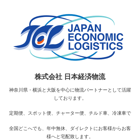
コ
ン
テ
ン
ツ
へ
ス
キ
ッ
日
株式会社 日本経済物流
プ
本
経
神奈川県・横浜と大阪を中心に物流パートナーとして活躍
済
しております。
物
流
定期便、スポット便、チャーター便、チルド車、冷凍車で
JAPAN
ECONOMIC
全国どこへでも、年中無休、ダイレクトにお客様からお客
LOGISTICS
様へと宅配致します。