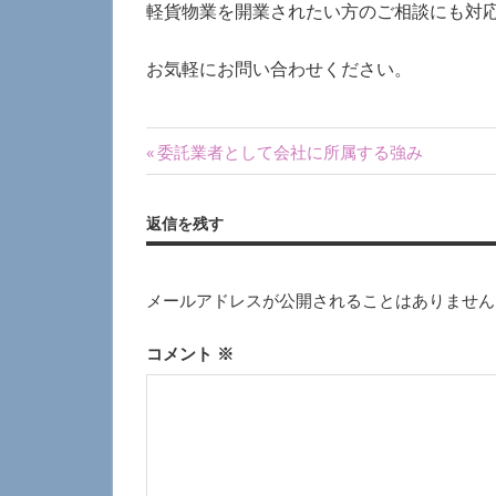
軽貨物業を開業されたい方のご相談にも対
お気軽にお問い合わせください。
投
前
委託業者として会社に所属する強み
の
稿
記
返信を残す
ナ
事:
ビ
メールアドレスが公開されることはありません
ゲ
コメント
※
ー
シ
ョ