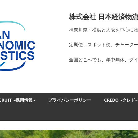
日
株式会社 日本経済物
本
神奈川県・横浜と大阪を中心に
経
定期便、スポット便、チャータ
済
全国どこへでも、年中無休、ダ
物
流
CRUIT ~採用情報~
プライバシーポリシー
CREDO ~クレド~