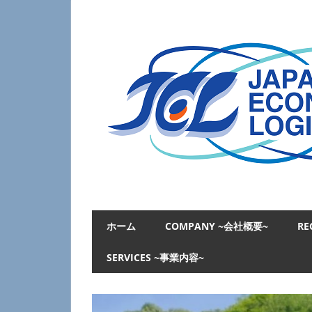
コ
ン
テ
ン
ツ
へ
ス
キ
ッ
プ
日
本
ホーム
COMPANY ~会社概要~
RE
経
済
SERVICES ~事業内容~
物
流
JAPAN