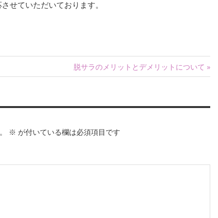
応させていただいております。
次
脱サラのメリットとデメリットについて
の
記
事:
。
※
が付いている欄は必須項目です