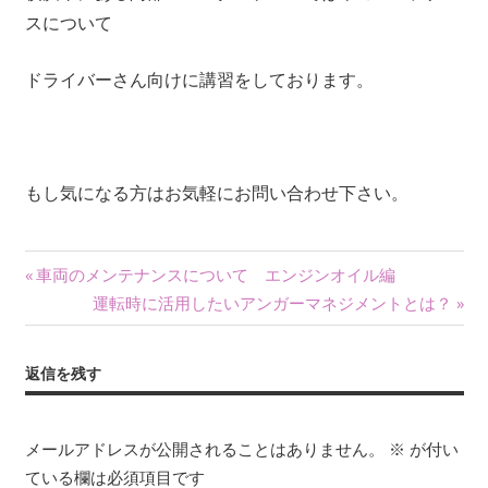
スについて
ドライバーさん向けに講習をしております。
もし気になる方はお気軽にお問い合わせ下さい。
投
前
車両のメンテナンスについて エンジンオイル編
の
次
運転時に活用したいアンガーマネジメントとは？
稿
記
の
ナ
事:
記
返信を残す
事:
ビ
ゲ
メールアドレスが公開されることはありません。
※
が付い
ている欄は必須項目です