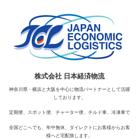
コ
ン
テ
ン
ツ
へ
ス
キ
ッ
日
株式会社 日本経済物流
プ
本
経
神奈川県・横浜と大阪を中心に物流パートナーとして活躍
済
しております。
物
流
定期便、スポット便、チャーター便、チルド車、冷凍車で
JAPAN
ECONOMIC
全国どこへでも、年中無休、ダイレクトにお客様からお客
LOGISTICS
様へと宅配致します。