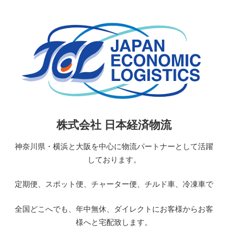
コ
ン
テ
ン
ツ
へ
ス
キ
ッ
日
株式会社 日本経済物流
プ
本
経
神奈川県・横浜と大阪を中心に物流パートナーとして活躍
済
しております。
物
流
定期便、スポット便、チャーター便、チルド車、冷凍車で
JAPAN
ECONOMIC
全国どこへでも、年中無休、ダイレクトにお客様からお客
LOGISTICS
様へと宅配致します。